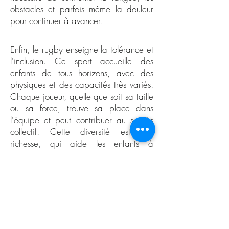
obstacles et parfois même la douleur
pour continuer à avancer.
Enfin, le rugby enseigne la tolérance et
l'inclusion. Ce sport accueille des
enfants de tous horizons, avec des
physiques et des capacités très variés.
Chaque joueur, quelle que soit sa taille
ou sa force, trouve sa place dans
l'équipe et peut contribuer au succès
collectif. Cette diversité est une
richesse, qui aide les enfants à
apprécier les différences et à
comprendre que chacun a quelque
chose à apporter.
En somme, le rugby est une école de la
vie qui inculque aux enfants des valeurs
essentielles. Respect, solidarité, esprit