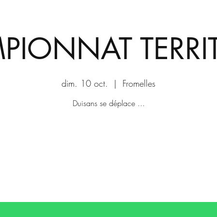
PIONNAT TERRIT
dim. 10 oct.
  |  
Fromelles
Duisans se déplace ...
Les billets ne sont pas en vente
Voir d'autres événements