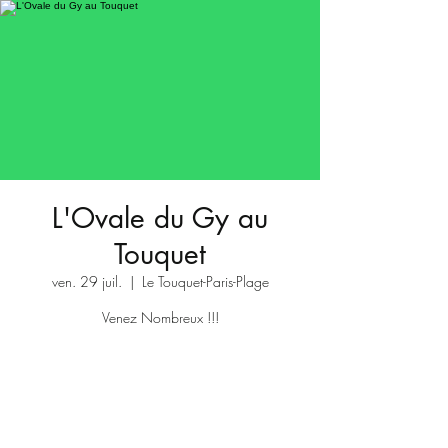
L'Ovale du Gy au
Touquet
ven. 29 juil.
  |  
Le Touquet-Paris-Plage
Venez Nombreux !!!
Aucun billet en vente
Voir d'autres événements